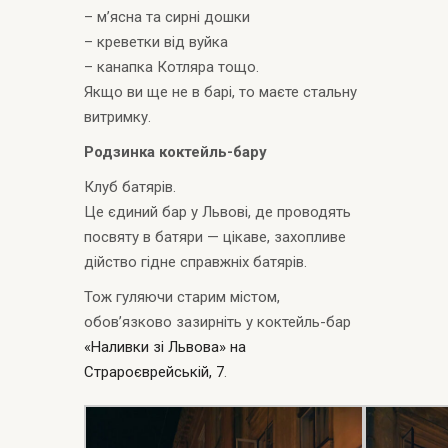
– м’ясна та сирні дошки
– креветки від вуйка
– канапка Котляра тощо.
Якщо ви ще не в барі, то маєте стальну
витримку.
Родзинка коктейль-бару
Клуб батярів.
Це єдиний бар у Львові, де проводять
посвяту в батяри — цікаве, захопливе
дійство гідне справжніх батярів.
Тож гуляючи старим містом,
обов’язково зазирніть у коктейль-бар
«Наливки зі Львова» на
Страроєврейській, 7
.