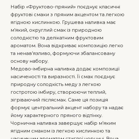
Набір «Фруктово-пряний» поєднує класичні
фруктові смаки з пряним акцентом та легкою
ягідною кислинкою. Грушева наливка має
м’який, округлий смак із природною
солодкістю та делікатним фруктовим
ароматом. Вона відкриває композицію легко
та ненав’язливо, формуючи збалансовану
основу набору.
Медово-імбирна наливка додає композиції
насиченості та виразності. Її смак поєднує
природну солодкість меду з легкою
гостротою імбиру, створюючи теплий,
зігріваючий післясмак. Саме ця позиція
формує центральний акцент набору та надає
йому характерного пряного відтінку.
Чорнична наливка завершує набір м’яким
ягідним смаком із легкою кислинкою та
насиченим ароматом стиглої чорниці. Вона