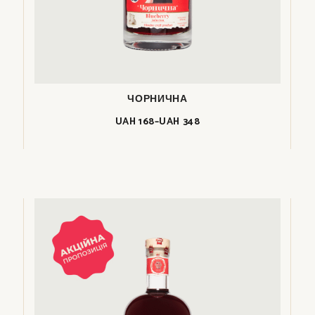
ЧОРНИЧНА
UAH
168
–
UAH
348
Price
range:
UAH
168
through
UAH
348