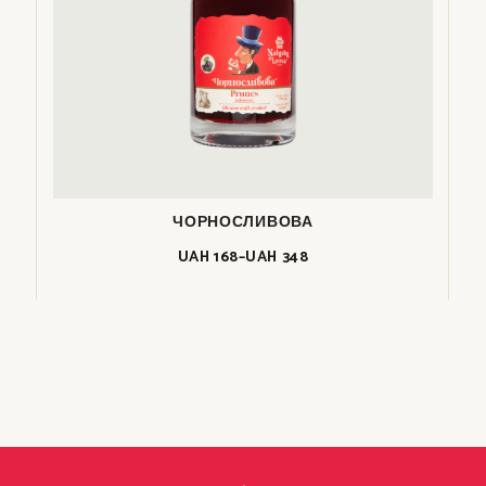
ЧОРНОСЛИВОВА
UAH
168
–
UAH
348
Price
range:
UAH
168
through
UAH
348