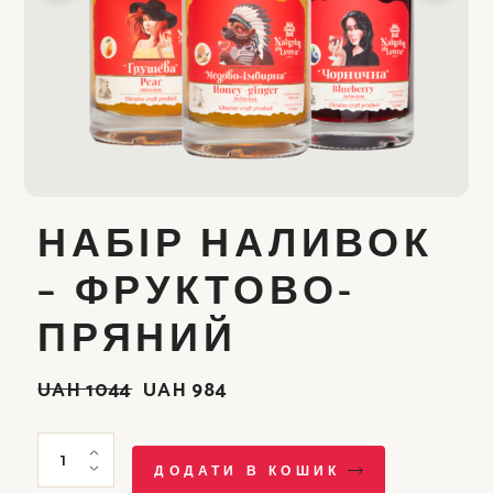
НАБІР НАЛИВОК
– ФРУКТОВО-
ПРЯНИЙ
UAH
1044
UAH
984
ОРИГІНАЛЬНА
ПОТОЧНА
ЦІНА:
ЦІНА:
UAH
UAH
Набір наливок - Фруктово-пряний quantity
1044.
984.
ДОДАТИ В КОШИК