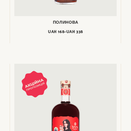
ПОЛИНОВА
UAH
168
–
UAH
338
Price
range:
UAH
168
through
UAH
338