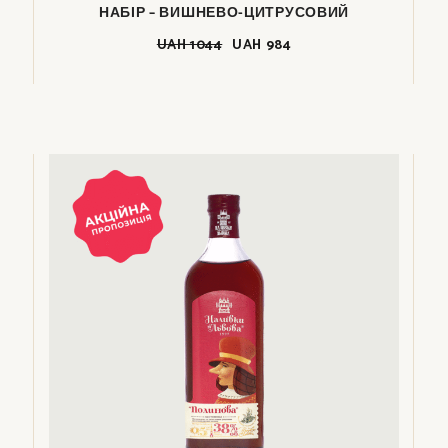
НАБІР – ВИШНЕВО-ЦИТРУСОВИЙ
UAH
1044
UAH
984
Оригінальна
Поточна
ціна:
ціна:
UAH
UAH
1044.
984.